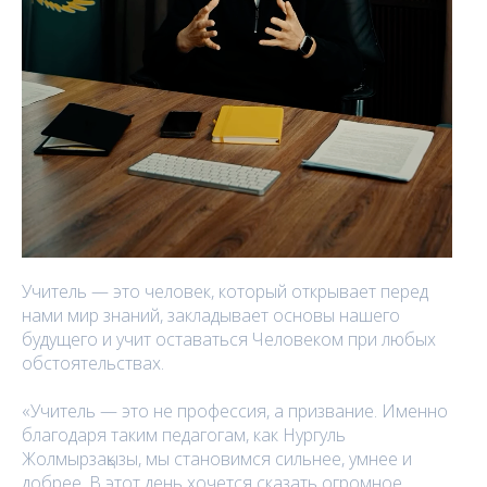
Учитель — это человек, который открывает перед
нами мир знаний, закладывает основы нашего
будущего и учит оставаться Человеком при любых
обстоятельствах.
«Учитель — это не профессия, а призвание. Именно
благодаря таким педагогам, как Нургуль
Жолмырзақызы, мы становимся сильнее, умнее и
добрее. В этот день хочется сказать огромное