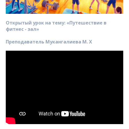
Открытый урок на тему: «Путешествие в
фитнес - зал»
Преподаватель Мукангалиева М. Х