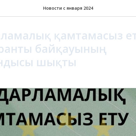
Новости с января 2024
арламалық қамтамасыз ет
ранты байқауының
ндысы шықты