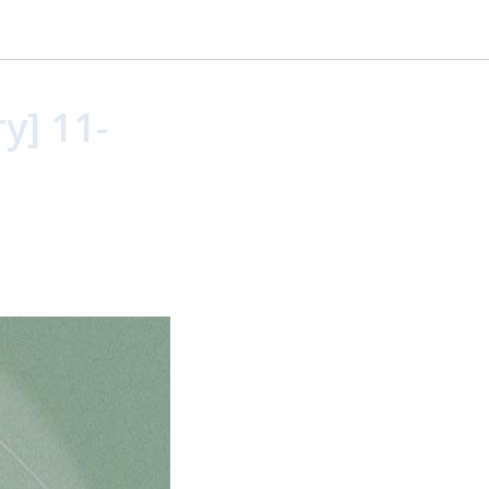
у] 11-