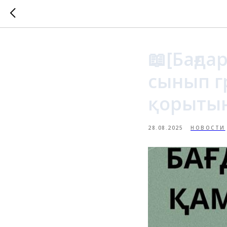
📖[Бағд
сынып г
қорыты
28.08.2025
НОВОСТИ