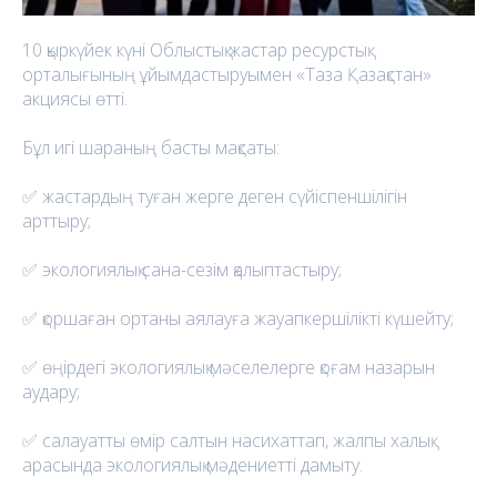
10 қыркүйек күні Облыстық жастар ресурстық
орталығының ұйымдастыруымен «Таза Қазақстан»
акциясы өтті.
Бұл игі шараның басты мақсаты:
✅ жастардың туған жерге деген сүйіспеншілігін
арттыру;
✅ экологиялық сана-сезім қалыптастыру;
✅ қоршаған ортаны аялауға жауапкершілікті күшейту;
✅ өңірдегі экологиялық мәселелерге қоғам назарын
аудару;
✅ салауатты өмір салтын насихаттап, жалпы халық
арасында экологиялық мәдениетті дамыту.