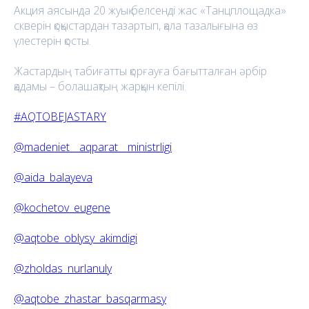
Акция аясында 20 жуық белсенді жас «Танцплощадка»
скверін қоқыстардан тазартып, қала тазалығына өз
үлестерін қосты.
Жастардың табиғатты қорғауға бағытталған әрбір
қадамы – болашақтың жарқын кепілі.
#AQTOBEJASTARY
@madeniet__aqparat__ministrligi
@aida_balayeva
@kochetov_eugene
@aqtobe_oblysy_akimdigi
@zholdas_nurlanuly
@aqtobe_zhastar_basqarmasy