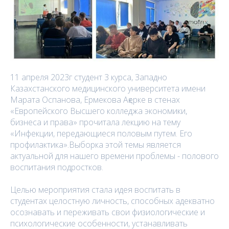
11 апреля 2023г студент 3 курса, Западно
Казахстанского медицинского университета имени
Марата Оспанова, Ермекова Ақерке в стенах
«Европейского Высшего колледжа экономики,
бизнеса и права» прочитала лекцию на тему
«Инфекции, передающиеся половым путем. Его
профилактика».Выборка этой темы является
актуальной для нашего времени проблемы - полового
воспитания подростков.
Целью мероприятия стала идея воспитать в
студентах целостную личность, способных адекватно
осознавать и переживать свои физиологические и
психологические особенности, устанавливать