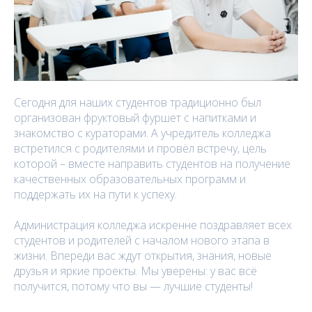
Сегодня для наших студентов традиционно был
организован фруктовый фуршет с напитками и
знакомство с кураторами. А учредитель колледжа
встретился с родителями и провёл встречу, цель
которой – вместе направить студентов на получение
качественных образовательных программ и
поддержать их на пути к успеху.
Администрация колледжа искренне поздравляет всех
студентов и родителей с началом нового этапа в
жизни. Впереди вас ждут открытия, знания, новые
друзья и яркие проекты. Мы уверены: у вас всё
получится, потому что вы — лучшие студенты!