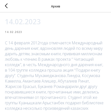
Архив
14.02.2023
14.02.2023
С 14 февраля 2012года отмечается Международный
день дарения книг, вдохновляя людей по всему миру
дарить детям, знакомым книги, прививая миллионам
любовь к чтению.В рамках проекта “ Читающий
колледж”, в честь Международного дня дарения книг,
в 104 группе колледжа прошла акция “Подари книгу
другу”. Студенты Мухамеджанова Линура, Косумова
Камилла, Амантаев Алишер, Абуталиев Ринат,
Жарисов Ерасыл, Буканев Романдарили друг другу
понравившиеся книги, прочитанные ими, делились
впечатлениями от прочитанного. Студент этой же
группы Куанышкали Арыстанбек подарил библиотеке
колледжа несколько произведений казахских