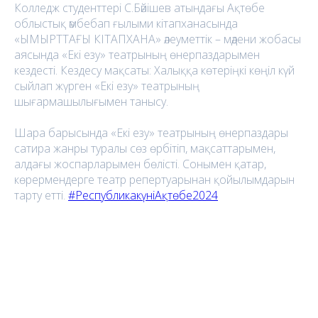
Колледж студенттері С.Бәйішев атындағы Ақтөбе
облыстық әмбебап ғылыми кітапханасында
«ЫМЫРТТАҒЫ КІТАПХАНА» әлеуметтік – мәдени жобасы
аясында «Екі езу» театрының өнерпаздарымен
кездесті. Кездесу мақсаты: Халыққа көтеріңкі көңіл күй
сыйлап жүрген «Екі езу» театрының
шығармашылығымен танысу.
Шара барысында «Екі езу» театрының өнерпаздары
сатира жанры туралы сөз өрбітіп, мақсаттарымен,
алдағы жоспарларымен бөлісті. Сонымен қатар,
көрермендерге театр репертуарынан қойылымдарын
тарту етті.
#РеспубликакүніАқтөбе2024