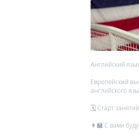
Английский язык
Европейский выс
английского язы
🗓 Старт занятий
👩‍🏫 С вами бу