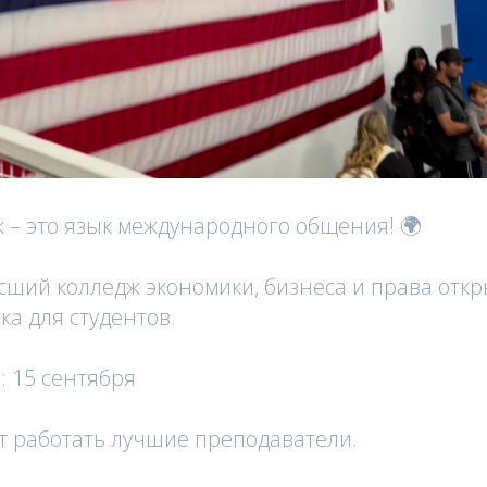
 – это язык международного общения! 🌍
ший колледж экономики, бизнеса и права откр
ка для студентов.
: 15 сентября
дут работать лучшие преподаватели.