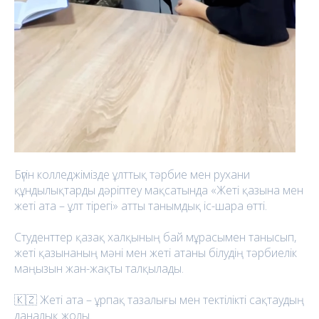
Бүгін колледжімізде ұлттық тәрбие мен рухани
құндылықтарды дәріптеу мақсатында «Жеті қазына мен
жеті ата – ұлт тірегі» атты танымдық іс-шара өтті.
Студенттер қазақ халқының бай мұрасымен танысып,
жеті қазынаның мәні мен жеті атаны білудің тәрбиелік
маңызын жан-жақты талқылады.
🇰🇿 Жеті ата – ұрпақ тазалығы мен тектілікті сақтаудың
даналық жолы.