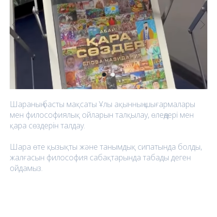
Шараның басты мақсаты Ұлы ақынның шығармалары
мен философиялық ойларын талқылау, өлеңдері мен
қара сөздерін талдау.
Шара өте қызықты және танымдық сипатында болды,
жалғасын философия сабақтарында табады деген
ойдамыз.