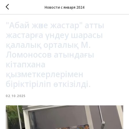
Новости с января 2024
"Абай және жастар" атты
жастарға үндеу шарасы
қалалық орталық М.
Ломоносов атындағы
кітапхана
қызметкерлерімен
біріктіріліп өткізілді.
02.10.2025