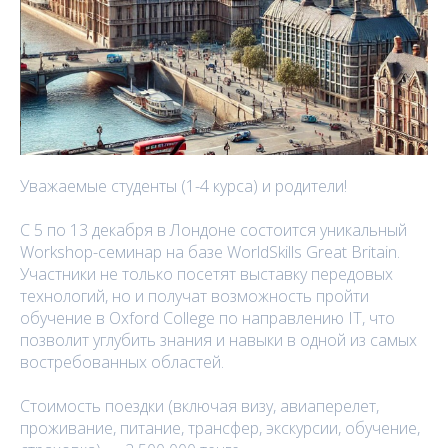
Уважаемые студенты (1-4 курса) и родители!
С 5 по 13 декабря в Лондоне состоится уникальный
Workshop-семинар на базе WorldSkills Great Britain.
Участники не только посетят выставку передовых
технологий, но и получат возможность пройти
обучение в Oxford College по направлению IT, что
позволит углубить знания и навыки в одной из самых
востребованных областей.
Стоимость поездки (включая визу, авиаперелет,
проживание, питание, трансфер, экскурсии, обучение,