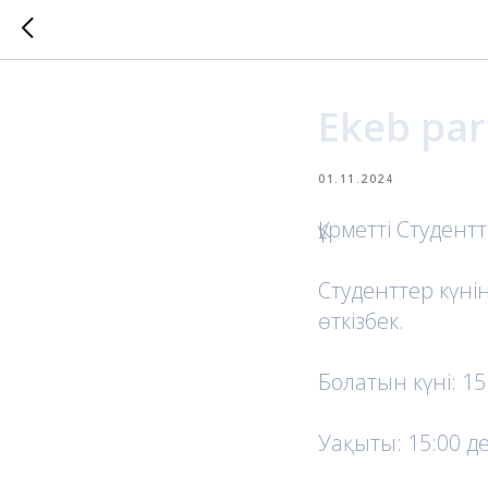
Ekeb par
01.11.2024
Құрметті Студентт
Студенттер күні
өткізбек.
Болатын күні: 15
Уақыты: 15:00 де