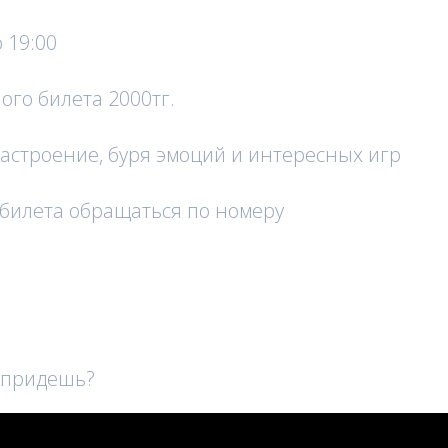
о 19:00
ого билета 2000тг.
астроение, буря эмоций и интересных игр
 билета обращаться по номеру
ы придешь?