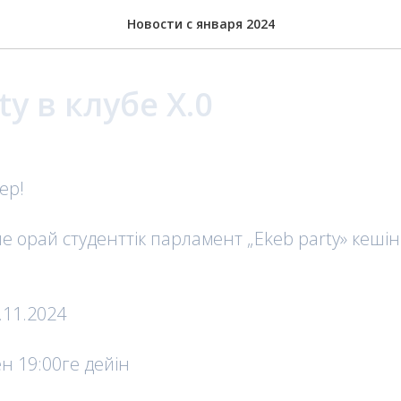
Новости с января 2024
ty в клубе X.0
ер!
не орай студенттік парламент „Ekeb party» кеші
.11.2024
н 19:00ге дейін