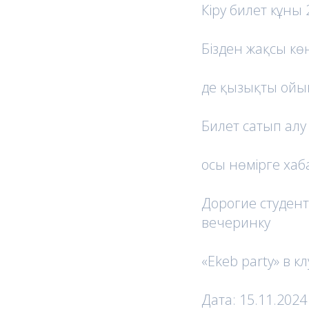
Кіру билет кұны 
Бізден жақсы кө
де қызықты ойы
Билет сатып алу
осы нөмірге хаб
Дорогие студент
вечеринку
«Ekeb party» в кл
Дата: 15.11.2024