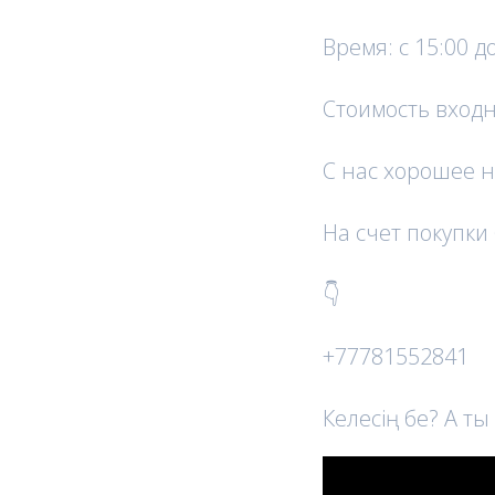
Время: с 15:00 д
Стоимость входн
С нас хорошее н
На счет покупки
👇
+77781552841
Келесің бе? А т