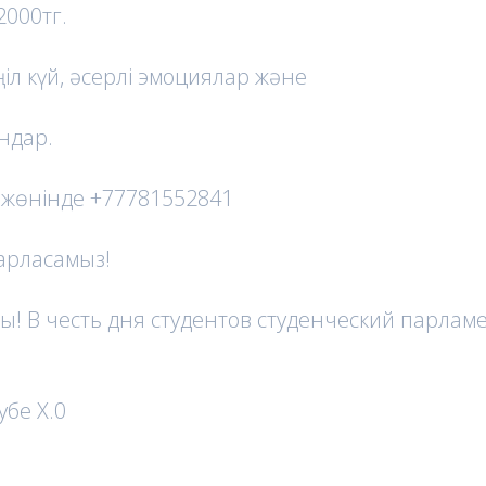
2000тг.
ңіл күй, әсерлі эмоциялар және
ндар.
 жөнінде +77781552841
арласамыз!
ы! В честь дня студентов студенческий парлам
убе X.0