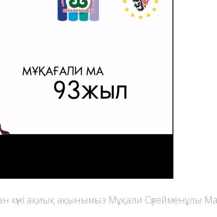
ақпан күні ақиық ақынымыз Мұқали Сүлейменұлы 