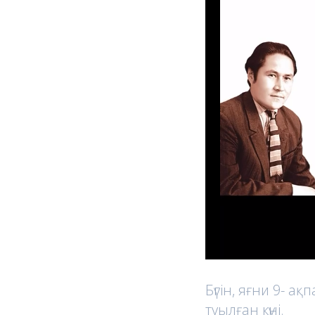
Бүгін, яғни 9- 
туылған күні.