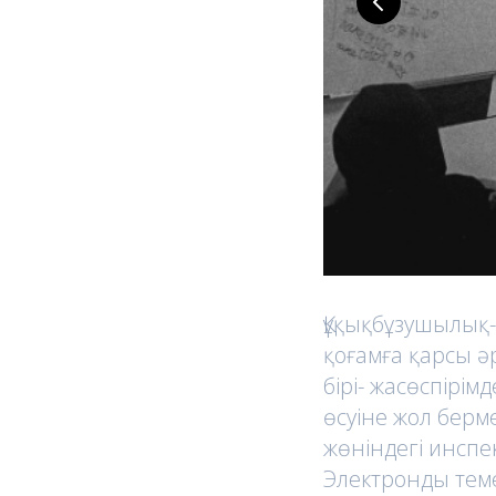
Құқықбұзушылық-
қоғамға қарсы әр
бірі- жасөспір
өсуіне жол берм
жөніндегі инспе
Электронды темек