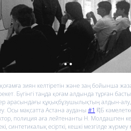
қоғамға зиян келтіретін және заң бойынша жа
екет. Бүгінгі таңда қоғам алдында тұрған басты
імдер арасындағы құқықбұзушылықтың алдын-алу
еу. Осы мақсатта Астана ауданы
#1
ҚПБ кәмелетк
ктор, полиция аға лейтенанты Н. Молдашпен кез
і, синтетикалық есірткі, кешкі мезгілде жүрмеу