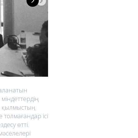
заланатын
 міндеттердің
, қылмыстың
е толмағандар ісі
десу өтті.
 мәселелері