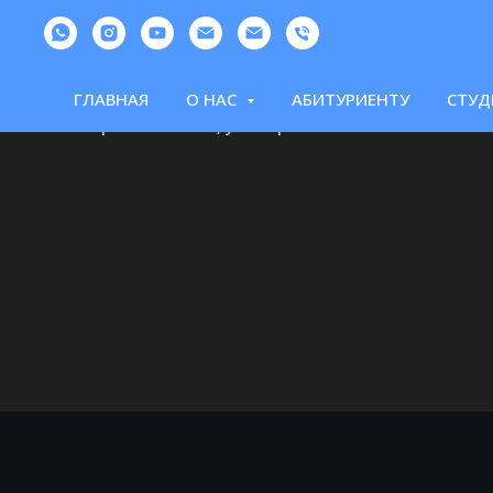
АДРЕС
ГРАФ
Республика Казахстан, г. Актобе,
ПН-ПТ с
ГЛАВНАЯ
О НАС
АБИТУРИЕНТУ
СТУД
район Астана, ул. Маресьева 105