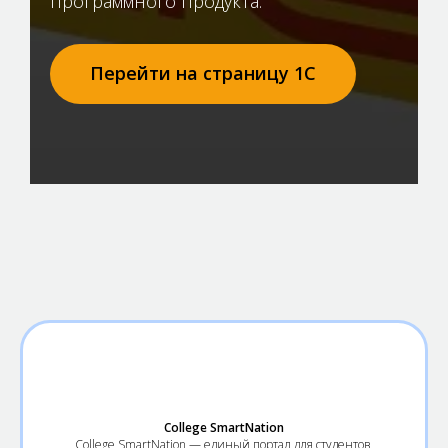
программного продукта.
Перейти на страницу 1С
College SmartNation
College SmartNation — единый портал для студентов,